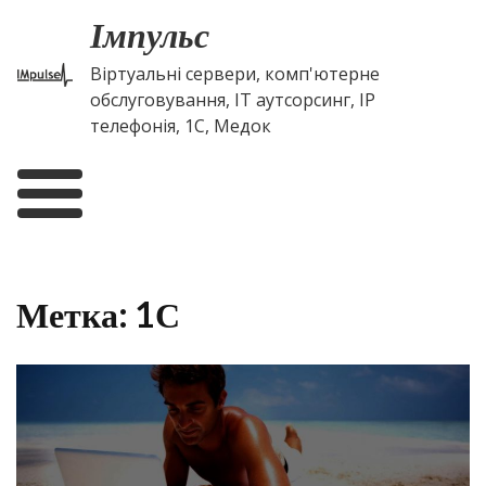
Skip
Імпульс
to
content
Віртуальні сервери, комп'ютерне
обслуговування, IT аутсорсинг, IP
телефонія, 1С, Медок
Метка:
1С