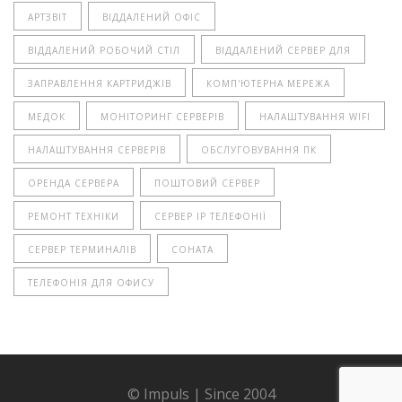
АРТЗВІТ
ВІДДАЛЕНИЙ ОФІС
ВІДДАЛЕНИЙ РОБОЧИЙ СТІЛ
ВІДДАЛЕНИЙ СЕРВЕР ДЛЯ
ЗАПРАВЛЕННЯ КАРТРИДЖІВ
КОМП'ЮТЕРНА МЕРЕЖА
МЕДОК
МОНІТОРИНГ СЕРВЕРІВ
НАЛАШТУВАННЯ WIFI
НАЛАШТУВАННЯ СЕРВЕРІВ
ОБСЛУГОВУВАННЯ ПК
ОРЕНДА СЕРВЕРА
ПОШТОВИЙ СЕРВЕР
РЕМОНТ ТЕХНІКИ
СЕРВЕР IP ТЕЛЕФОНІЇ
СЕРВЕР ТЕРМИНАЛІВ
СОНАТА
ТЕЛЕФОНІЯ ДЛЯ ОФИСУ
© Impuls | Since 2004