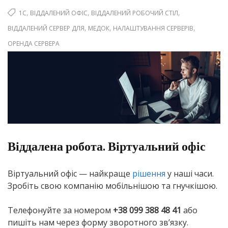
,
,
,
1С
ВІДДАЛЕНИЙ ОФІС
ВІДДАЛЕНИЙ РОБОЧИЙ СТІЛ
,
,
,
ВІДДАЛЕНИЙ СЕРВЕР ДЛЯ
МЕДОК
НАЛАШТУВАННЯ СЕРВЕРІВ
ОРЕНДА СЕРВЕРА
Віддалена робота. Віртуальний офіс
Віртуальний офіс — найкраще
рішення
у наші часи.
Зробіть свою компанію мобільнішою та гнучкішою.
Телефонуйте за номером
+38 099 388 48 41
або
пишіть нам через форму зворотного зв’язку.