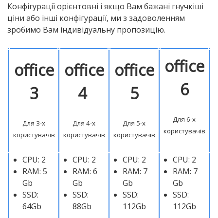
Конфігурації орієнтовні і якщо Вам бажані гнучкіші
ціни або інші конфігурації, ми з задоволенням
зробимо Вам індивідуальну пропозицію.
office
office
office
office
6
3
4
5
Для 6-х
Для 3-х
Для 4-х
Для 5-х
користувачів
користувачів
користувачів
користувачів
CPU: 2
CPU: 2
CPU: 2
CPU: 2
RAM: 5
RAM: 6
RAM: 7
RAM: 7
Gb
Gb
Gb
Gb
SSD:
SSD:
SSD:
SSD:
64Gb
88Gb
112Gb
112Gb